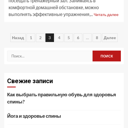
посещать тренажерный зал. Занимаясь в
комфортной домашней обстановке, можно
выполнять эффективные упражнения,...
Читать далее
Пагинация
Назад
1
2
3
4
5
6
…
8
Далее
записей
Найти:
Свежие записи
Как выбрать правильную обувь для здоровья
спины?
Йога и здоровье спины