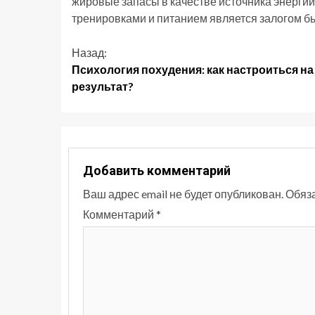
жировые запасы в качестве источника энерги
тренировками и питанием является залогом бы
Продолжить
Назад:
Психология похудения: как настроиться на
чтение
результат?
Добавить комментарий
Ваш адрес email не будет опубликован.
Обяз
Комментарий
*