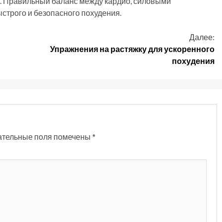
и. Правильный баланс между кардио, силовыми
строго и безопасного похудения.
Далее:
Упражнения на растяжку для ускоренного
похудения
ательные поля помечены
*