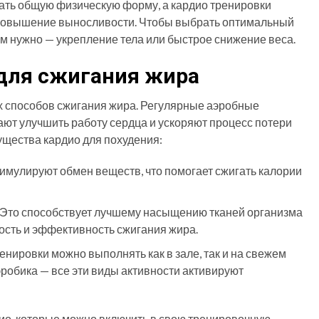
шать общую физическую форму, а кардио тренировки
 повышение выносливости. Чтобы выбрать оптимальный
ам нужно — укрепление тела или быстрое снижение веса.
для сжигания жира
х способов сжигания жира. Регулярные аэробные
ют улучшить работу сердца и ускоряют процесс потери
щества кардио для похудения:
тимулируют обмен веществ, что помогает сжигать калории
. Это способствует лучшему насыщению тканей организма
сть и эффективность сжигания жира.
ренировки можно выполнять как в зале, так и на свежем
эробика — все эти виды активности активируют
ио, которые можно включить в свою тренировочную