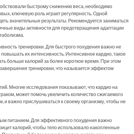
собствовали быстрому снижению веса, необходимо
вых, ключевую роль играет регулярность. Одной
деть значительные результаты. Рекомендуется заниматься
зличные виды активности для предотвращения адаптации
таболизма.
вность тренировки. Для быстрого похудения важно не
и повышать их интенсивность. Интенсивное кардио, такое
ать больше калорий за более короткое время. При этом
 завершения тренировки, что называется эффектом
тий. Многие исследования показывают, что кардио на
траком, может помочь увеличить количество сжигаемого
м, и важно прислушиваться к своему организму, чтобы не
ным питанием. Для эффективного похудения важно
фицит калорий, чтобы тело использовало накопленные