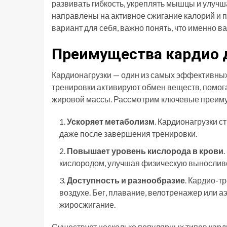
развивать гибкость, укреплять мышцы и улуч
направлены на активное сжигание калорий и
вариант для себя, важно понять, что именно в
Преимущества кардио 
Кардионагрузки — один из самых эффективны
тренировки активируют обмен веществ, помога
жировой массы. Рассмотрим ключевые преиму
Ускоряет метаболизм
. Кардионагрузки с
даже после завершения тренировки.
Повышает уровень кислорода в крови
кислородом, улучшая физическую выносливо
Доступность и разнообразие
. Кардио-т
воздухе. Бег, плавание, велотренажер или а
жиросжигание.
Существует несколько популярных типов кард