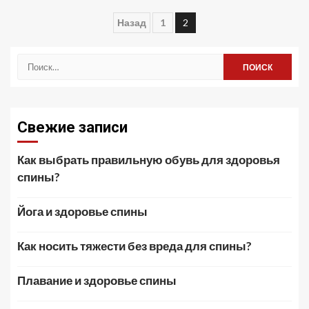
Пагинация
Назад
1
2
записей
Найти:
Свежие записи
Как выбрать правильную обувь для здоровья
спины?
Йога и здоровье спины
Как носить тяжести без вреда для спины?
Плавание и здоровье спины